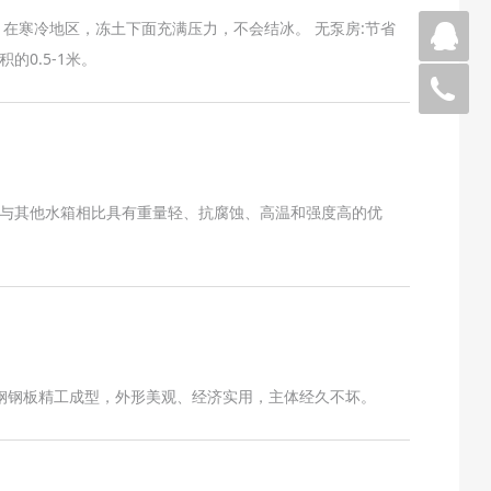
。在寒冷地区，冻土下面充满压力，不会结冰。 无泵房:节省
微
0.5-1米。
05
与其他水箱相比具有重量轻、抗腐蚀、高温和强度高的优
锈钢钢板精工成型，外形美观、经济实用，主体经久不坏。