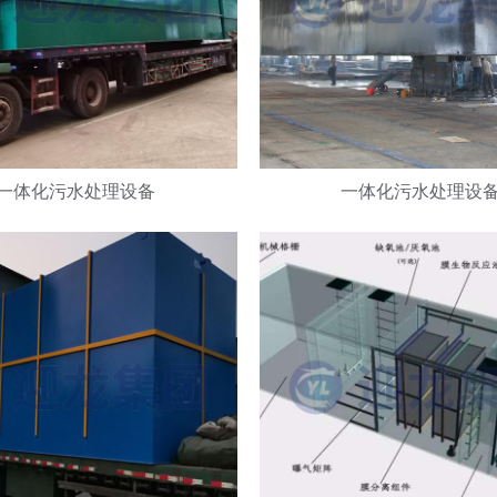
一体化污水处理设备
一体化污水处理设