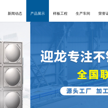
新闻动态
产品展示
样板工程
生产车间
荣誉