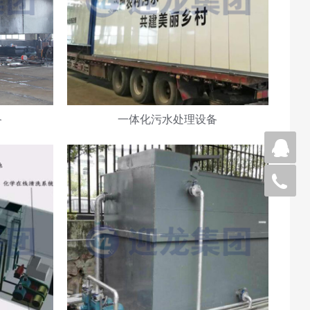
备
一体化污水处理设备
微
05