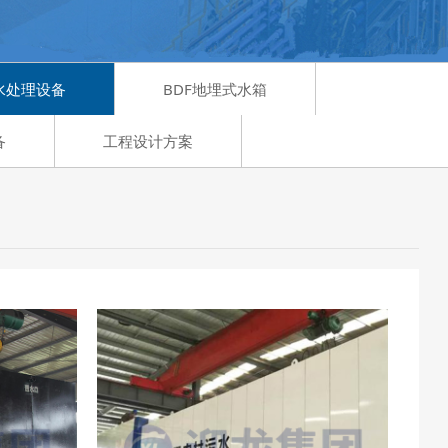
水处理设备
BDF地埋式水箱
备
工程设计方案