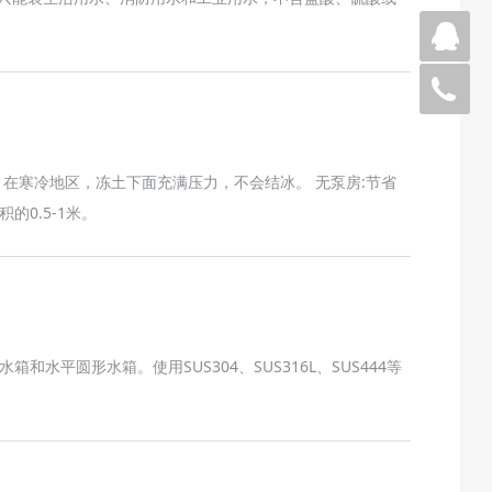
微
05
。在寒冷地区，冻土下面充满压力，不会结冰。 无泵房:节省
0.5-1米。
圆形水箱。使用SUS304、SUS316L、SUS444等